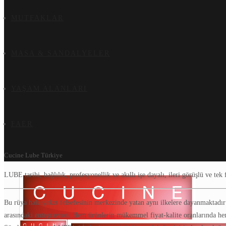
MUTFAKLAR
MASA & SANDALYELER
YAŞAM ALANLARI
FAER
Cucine Lube Türkiye
LUBE tarihi, bağlılık, profesyonellik ve akıllı işe dayalı, ileri görüşlü ve tek f
Bu rüya hala şirket felsefesinin merkezinde yatan aynı ilkelere dayanmaktadır
arasındaki entegrasyon; Hem ürünlerin mükemmel fiyat-kalite oranlarında hem