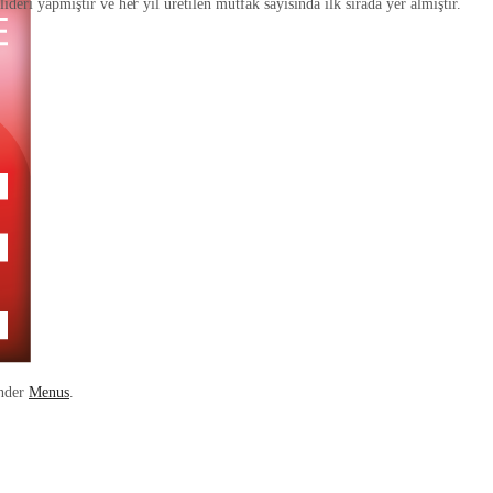
eri yapmıştır ve her yıl üretilen mutfak sayısında ilk sırada yer almıştır.
under
Menus
.