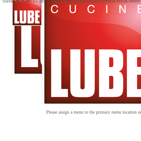
Sürekli büyüme, LUBE’yi İtalya’nın en büyük mutfak üreticisi olarak sektör lid
Please assign a menu to the primary menu location 